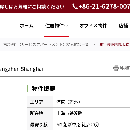
+86-21-6278-00
探しはお気軽にご相談ください
ホーム
住居物件
オフィス物件
店舗
>
住居物件（サービスアパートメント）検索結果一覧
>
浦発盛捷唐鎮服務公寓 S
印刷
angzhen Shanghai
物件概要
エリア
浦東（郊外）
所在地
上海市德淳路
最寄り駅
M2 創新中路 徒步20分