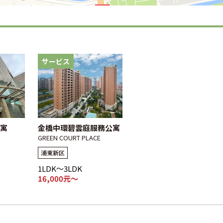
サービス
寓
金橋中環碧雲庭服務公寓
GREEN COURT PLACE
浦東新区
1LDK～3LDK
16,000元～