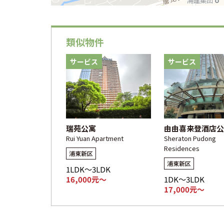
類似物件
サービス
サービス
瑞苑公寓
由由喜来登酒店公
Rui Yuan Apartment
Sheraton Pudong
Residences
浦東新区
浦東新区
1LDK～3LDK
16,000元～
1DK～3LDK
17,000元～