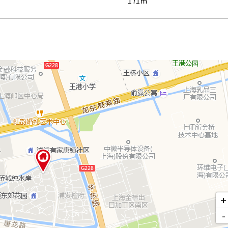
171㎡
+
-