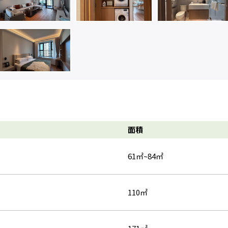
面積
61㎡~84㎡
110㎡