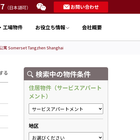
77
お問い合わせ
（日本語可）
・工場物件
お役立ち情報
会社概要
omerset Tangzhen Shanghai
検索中の物件条件
する
住居物件（サービスアパート
メント）
地区