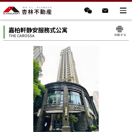
嘉柏軒静安服務式公寓
印刷する
THE CAROSSA