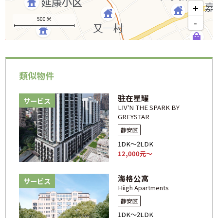
+
500 米
-
類似物件
驻在星耀
サービス
LIV'N THE SPARK BY
GREYSTAR
静安区
1DK～2LDK
12,000元～
海格公寓
サービス
Hiigh Apartments
静安区
1DK～2LDK