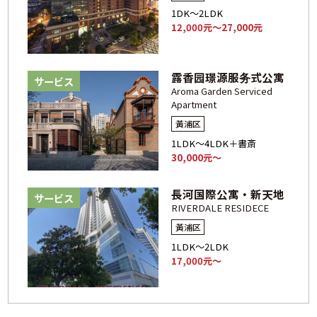
1DK～2LDK
12,000元～27,000元
露香园璟源服务式公寓
サービス
Aroma Garden Serviced
Apartment
黃浦区
1LDK～4LDK＋書斎
30,000元～
長河国際公寓・新天地
サービス
RIVERDALE RESIDECE
黃浦区
1LDK～2LDK
17,000元～