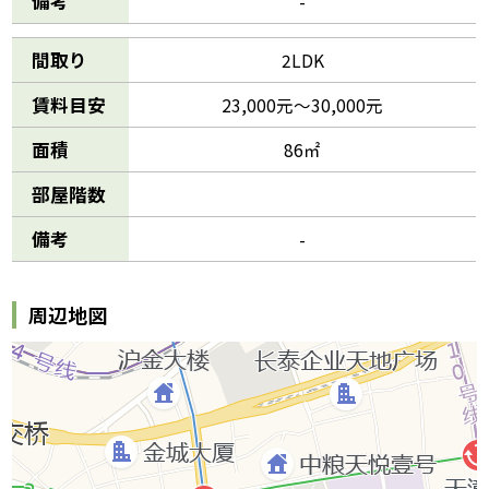
備考
-
間取り
2LDK
賃料目安
23,000元～30,000元
面積
86㎡
部屋階数
備考
-
周辺地図