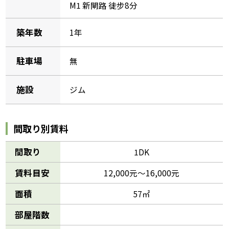
M1 新閘路 徒步8分
築年数
1年
駐車場
無
施設
ジム
間取り別賃料
間取り
1DK
賃料目安
12,000元～16,000元
面積
57㎡
部屋階数